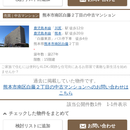
熊本市南区白藤２丁目の中古マンション
売買｜中古マンション
鹿児島本線
「
川尻
」駅 徒歩12分
鹿児島本線
「
熊本
」駅 徒歩20分
「白藤東原」バス停下車 徒歩4分
熊本県
熊本市南区
白藤
２丁目
-
築年数：築27年
階数：15階建
ご家族で住むには便利な4LDK♪閑静な住宅街にあるお部屋で素敵な新生活を始め
ませんか？
過去に掲載していた物件です。
熊本市南区白藤２丁目の中古マンションへのお問い合わせは
こちら
該当公開件数
1
件
1-1
件表示
チェックした物件をまとめて
検討リストに追加
お問い合わせ