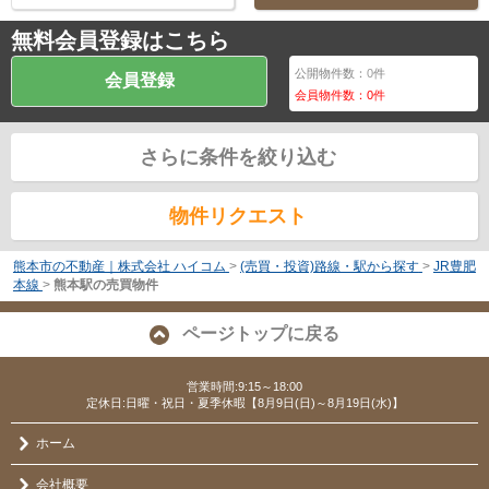
無料会員登録はこちら
公開物件数：
0
件
会員登録
会員物件数：
0
件
さらに条件を絞り込む
物件リクエスト
熊本市の不動産｜株式会社 ハイコム
>
(売買・投資)路線・駅から探す
>
JR豊肥
本線
>
熊本駅の売買物件
ページトップに戻る
営業時間:9:15～18:00
定休日:日曜・祝日・夏季休暇【8月9日(日)～8月19日(水)】
ホーム
会社概要