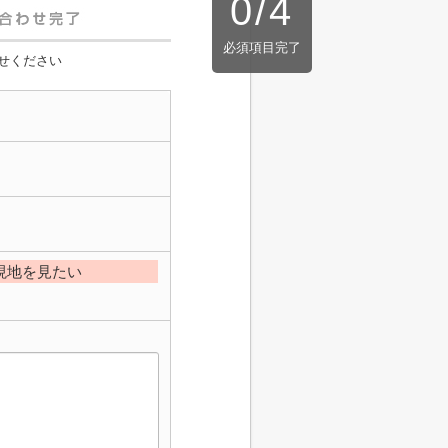
0
/
4
必須項目完了
せください
現地を見たい