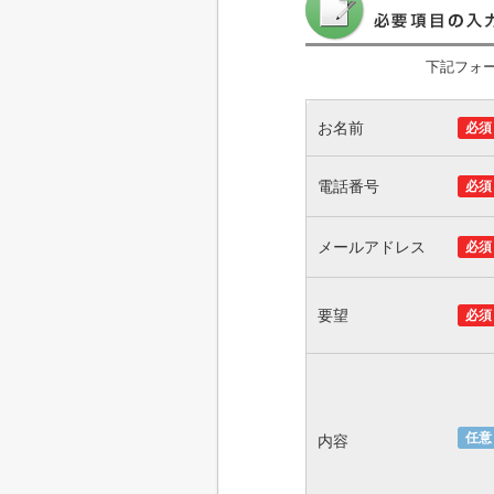
下記フォ
お名前
必須
電話番号
必須
メールアドレス
必須
要望
必須
任意
内容