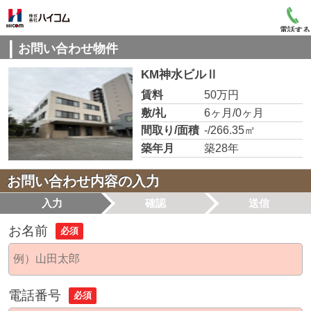
電話する
お問い合わせ物件
KM神水ビルⅡ
賃料
50万円
敷/礼
6ヶ月/0ヶ月
間取り/面積
-/266.35㎡
築年月
築28年
お問い合わせ内容の入力
入力
確認
送信
お名前
必須
電話番号
必須