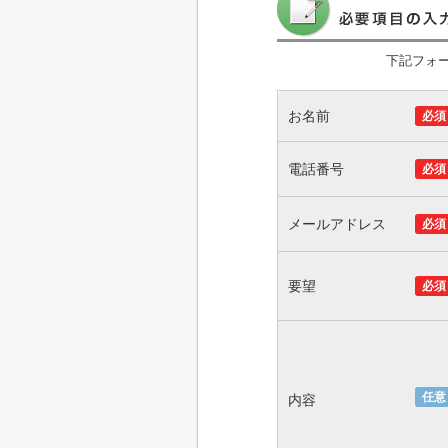
下記フォ
お名前
必須
電話番号
必須
メールアドレス
必須
要望
必須
任意
内容