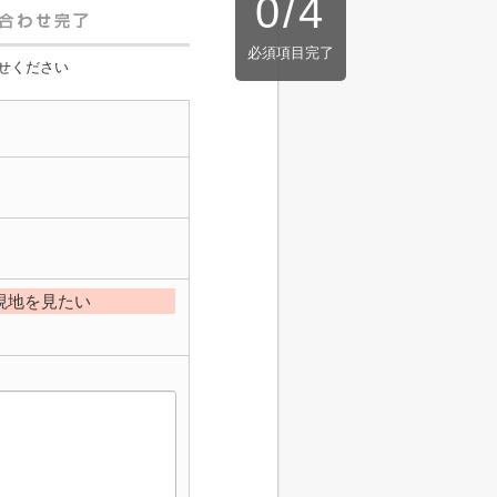
0
/
4
必須項目完了
せください
現地を見たい