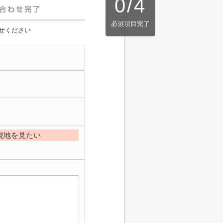
0
/
4
必須項目完了
せください
現地を見たい