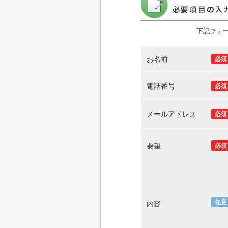
下記フォ
お名前
必須
電話番号
必須
メールアドレス
必須
要望
必須
任意
内容