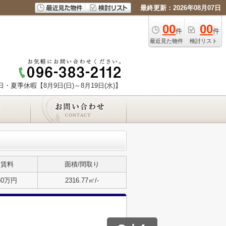
最終更新：2026年08月07日
00
00
件
件
最近見た物件
検討リスト
日・夏季休暇【8月9日(日)～8月19日(水)】
賃料
面積/間取り
60万円
2316.77㎡/-