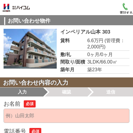
電話する
お問い合わせ物件
インペリアル山本 303
賃料
6.6万円
(管理費：
2,000円)
敷/礼
0ヶ月/0ヶ月
間取り/面積
3LDK/66.00㎡
築年月
築23年
お問い合わせ内容の入力
入力
確認
送信
お名前
必須
電話番号
必須