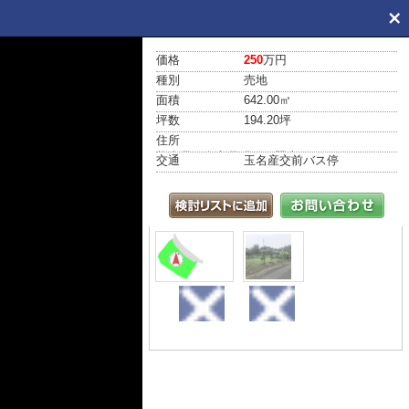
価格
250
万円
種別
売地
面積
642.00㎡
坪数
194.20坪
住所
熊本県玉名市岱明町西照寺103-1
交通
玉名産交前バス停
土地図
外観