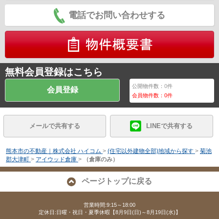
電話でお問い合わせする
無料会員登録はこちら
公開物件数：
0
件
会員登録
会員物件数：
0
件
メールで共有する
LINEで共有する
熊本市の不動産｜株式会社 ハイコム
>
(住宅以外建物全部)地域から探す
>
菊池
郡大津町
>
アイウッド倉庫
>
（倉庫のみ）
ページトップに戻る
営業時間:9:15～18:00
定休日:日曜・祝日・夏季休暇【8月9日(日)～8月19日(水)】