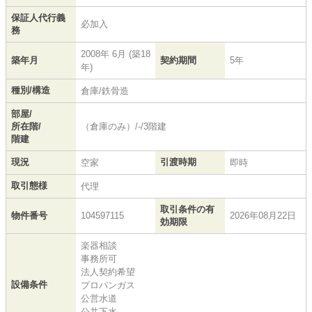
保証人代行義
必加入
務
2008年 6月 (築18
築年月
契約期間
5年
年)
種別/構造
倉庫/鉄骨造
部屋/
所在階/
（倉庫のみ）/-/3階建
階建
現況
引渡時期
空家
即時
取引態様
代理
取引条件の有
物件番号
104597115
2026年08月22日
効期限
楽器相談
事務所可
法人契約希望
設備条件
プロパンガス
公営水道
公共下水