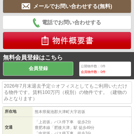
メールでお問い合わせする(無料)
電話でお問い合わせする
無料会員登録はこちら
公開物件数：
0
件
会員登録
会員物件数：
0
件
2026年7月末退去予定☆オフィスとしてもご利用いただけ
る物件です。賃料100万円（税別）の物件です。（建物の
みとなります）
所在地
熊本県
菊池郡大津町
大字岩坂
「上岩坂」バス停下車 徒歩2分
交通
豊肥本線
「
肥後大津
」駅 徒歩49分
「中岩坂」バス停下車 徒歩3分