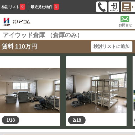
0
1
検討リスト
最近見た物件
お問合せ
アイウッド倉庫 （倉庫のみ）
賃料
110
万円
検討リストに追加
1/18
2/18