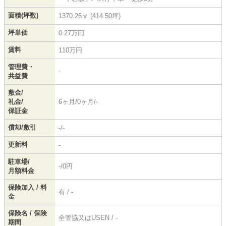
面積(坪数)
1370.26㎡ (414.50坪)
坪単価
0.27万円
賃料
110万円
管理費・
-
共益費
敷金/
礼金/
6ヶ月/0ヶ月/-
保証金
償却/敷引
-/-
更新料
-
駐車場/
-/0円
月額料金
保険加入 / 料
有 / -
金
保険名 / 保険
全管協又はUSEN / -
期間