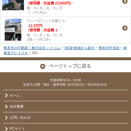
(管理費・共益費 22,000円)
敷：3ヶ月｜礼：0ヶ月
- / - / 72.45㎡
サニーポイント佐藤ビル
12.3
万
円
(管理費・共益費 -)
敷：1ヶ月｜礼：0ヶ月
2階 / - / 95.18㎡
熊本市の不動産｜株式会社 ハイコム
>
(賃貸)地域から探す
>
熊本市中央区
>
表
参道グレイスＫ
>
201
ページトップに戻る
営業時間:9:15～18:00
定休日:日曜・祝日・夏季休暇【8月9日(日)～8月19日(水)】
ホーム
会社概要
お問い合わせ
PCサイト