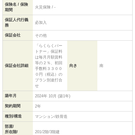
保険名 / 保険
火災保険 / -
期間
保証人代行義
必加入
務
保証会社
その他
「らくらくパー
トナー」保証料
は毎月月額賃料
等の２％、初回
保証会社詳細
向き
南
手数料３３００
０円（税込）の
プラン別途打合
せ
築年月
2024年 10月 (築1年)
契約期間
2年
種別/構造
マンション/鉄骨造
部屋/
所在階/
201/2階/3階建