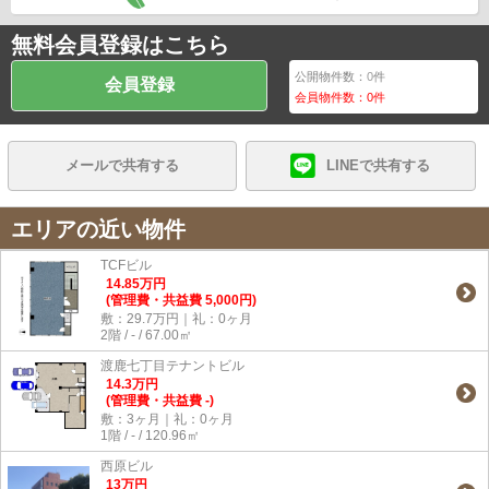
無料会員登録はこちら
公開物件数：
0
件
会員登録
会員物件数：
0
件
メールで共有する
LINEで共有する
エリアの近い物件
TCFビル
14.85
万
円
(管理費・共益費 5,000円)
敷：29.7万円｜礼：0ヶ月
2階 / - / 67.00㎡
渡鹿七丁目テナントビル
14.3
万
円
(管理費・共益費 -)
敷：3ヶ月｜礼：0ヶ月
1階 / - / 120.96㎡
西原ビル
13
万
円