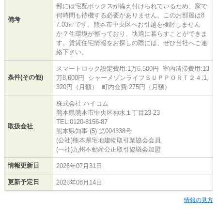
部には宅配ボックスが備え付けられているため、家で
何時間も待機する必要がありません。このお部屋は8
備考
7.03㎡です。熊本市中央区へお引越を検討しません
か？住環境が整っており、快適に暮らすことができま
す。賃貸住宅情報をお探しの際には、ぜひ当社へご連
絡下さい。
スマートロック設定費用:1万6,500円 室内清掃費用:13
条件(その他)
万8,600円 シャーメゾンライフＳＵＰＰＯＲＴ２４:1,
320円（月額） 町内会費:275円（月額）
株式会社 ハイコム
熊本県熊本市中央区神水１丁目23-23
TEL:0120-8156-87
取扱会社
熊本県知事 (5) 第004338号
(公社)熊本県宅地建物取引業協会会員
(一社)九州不動産公正取引協議会加盟
情報更新日
2026年07月31日
更新予定日
2026年08月14日
情報の見方