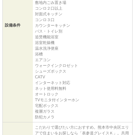
敷地内ごみ置き場
コンロ２口以上
対面式キッチン
コンロ３口
設備条件
カウンターキッチン
バス・トイレ別
追焚機能浴室
浴室乾燥機
温水洗浄便座
浴槽
エアコン
ウォークインクロゼット
シューズボックス
CATV
インターネット対応
ネット使用料無料
オートロック
TVモニタ付インターホン
宅配ボックス
複層ガラス
防犯カメラ
こだわりで選びたい方におすすめ。熊本市中央区エリ
アで住まいをお探しなら「表参道グレイスＫ」。共用