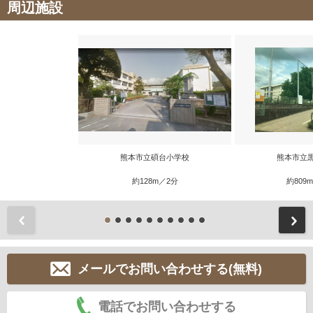
周辺施設
熊本市立碩台小学校
熊本市立
約128m／2分
約809
前
メールでお問い合わせする(無料)
電話でお問い合わせする