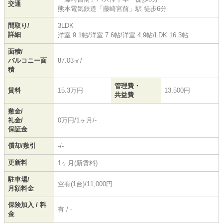
交通
熊本電気鉄道
「
藤崎宮前
」駅 徒歩6分
間取り/
3LDK
詳細
洋室 9.1帖
/
洋室 7.6帖
/
洋室 4.9帖
/
LDK 16.3帖
面積/
バルコニー面
87.03㎡/-
積
管理費・
賃料
15.3万円
13,500円
共益費
敷金/
礼金/
0万円/1ヶ月/-
保証金
償却/敷引
-/-
更新料
1ヶ月(新賃料)
駐車場/
空有(1台)/11,000円
月額料金
保険加入 / 料
有 / -
金