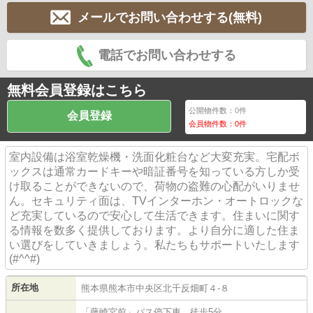
メールでお問い合わせする(無料)
電話でお問い合わせする
無料会員登録はこちら
公開物件数：
0
件
会員登録
会員物件数：
0
件
室内設備は浴室乾燥機・洗面化粧台など大変充実。宅配ボ
ックスは通常カードキーや暗証番号を知っている方しか受
け取ることができないので、荷物の盗難の心配がいりませ
ん。セキュリティ面は、TVインターホン・オートロックな
ど充実しているので安心して生活できます。住まいに関す
る情報を数多く提供しております。より自分に適した住ま
い選びをしていきましょう。私たちもサポートいたします
(#^^#)
所在地
熊本県
熊本市中央区
北千反畑町
４-８
「藤崎宮前」バス停下車 徒歩5分