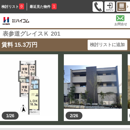
0
1
検討リスト
最近見た物件
お問合せ
表参道グレイスＫ 201
賃料
15.3
万円
検討リストに追加
1/26
2/26